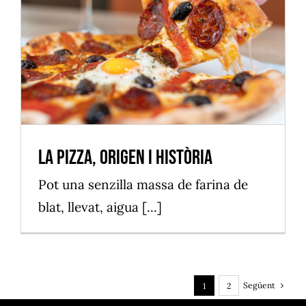
La pizza, origen i història
Vilassar de Mar
La pizza, origen i història
Pot una senzilla massa de farina de
blat, llevat, aigua [...]
Següent
1
2