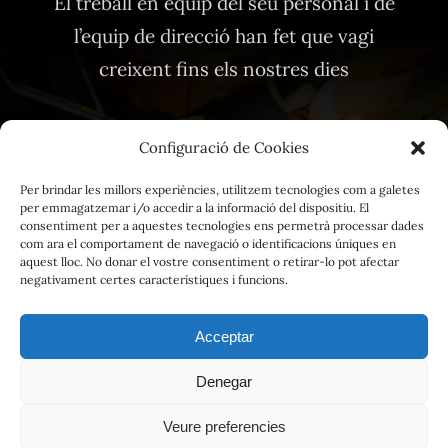
El treball en equip del seu personal i de
l’equip de direcció han fet que vagi
creixent fins els nostres dies
Configuració de Cookies
Per brindar les millors experiències, utilitzem tecnologies com a galetes
per emmagatzemar i/o accedir a la informació del dispositiu. El
Avis Legal
consentiment per a aquestes tecnologies ens permetrà processar dades
com ara el comportament de navegació o identificacions úniques en
Política de privacitat
aquest lloc. No donar el vostre consentiment o retirar-lo pot afectar
negativament certes característiques i funcions.
Política de cookies
Acceptar
Grup Atlàntida Restaurants
|
Atlàntida Vilassar de Mar
|
Denegar
La Botiga de l’Atlántida
|
Atlàntida Mataró Parc
| Powerd
Veure preferencies
by
TicBcn