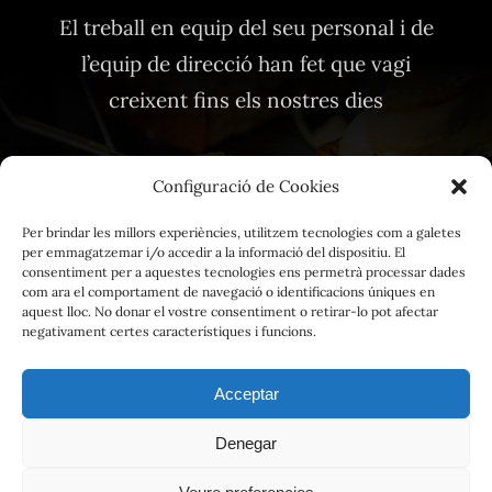
El treball en equip del seu personal i de
l’equip de direcció han fet que vagi
creixent fins els nostres dies
Configuració de Cookies
Per brindar les millors experiències, utilitzem tecnologies com a galetes
per emmagatzemar i/o accedir a la informació del dispositiu. El
Avis Legal
consentiment per a aquestes tecnologies ens permetrà processar dades
com ara el comportament de navegació o identificacions úniques en
Política de privacitat
aquest lloc. No donar el vostre consentiment o retirar-lo pot afectar
negativament certes característiques i funcions.
Política de cookies
Acceptar
Grup Atlàntida Restaurants
|
Atlàntida Vilassar de Mar
|
Denegar
La Botiga de l’Atlántida
|
Atlàntida Mataró Parc
| Powerd