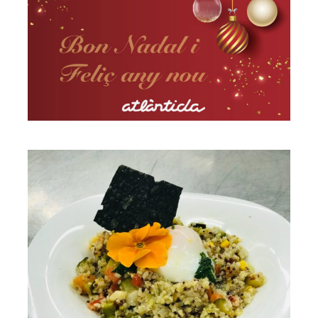
Noves cartes de primavera
estiu 2022!!
Mataró Parc
La primavera està al caure…
Mataró Parc