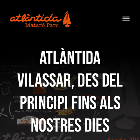
Skip
to
Togg
content
Navi
Inici
Atlàntida
Menú
Vilassar, des del
Carta
Restaurants
principi fins als
Blog
nostres dies
Contacte