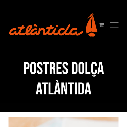
Skip
to
content
Postres Dolça
Atlàntida