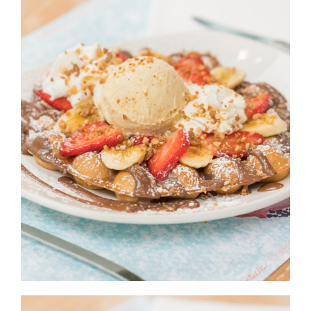
DOLÇA ATLÀNTIDA MATARÓ PARC
Mataro Parc
Postres Dolça Atlàntida