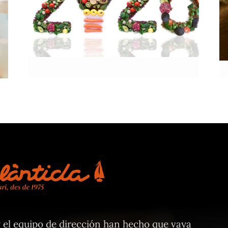
Empieza el año…2020
Vilassar de Mar
y el equipo de dirección han hecho que vaya