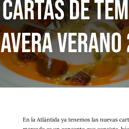
 cartas de te
avera verano
En la Atlántida ya tenemos las nuevas car
mercado es un concepto que consiste, bá