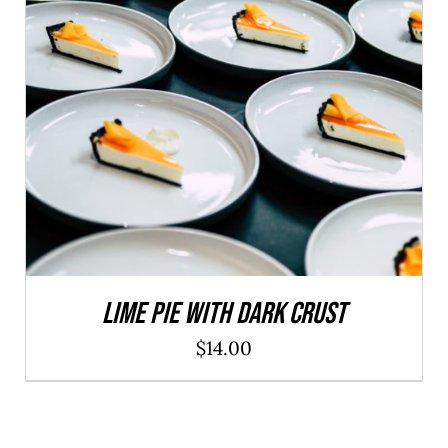
AFEGEIX A LA CISTELLA
/
DETALLS
Lime Pie With Dark Crust
$
14.00