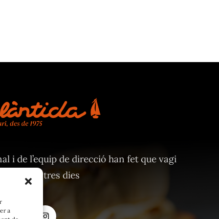
al i de l’equip de direcció han fet que vagi
ins els nostres dies
r
er a