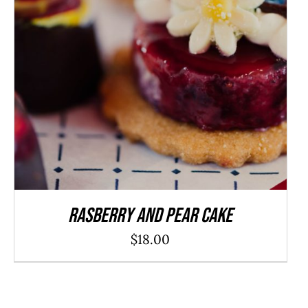
AFEGEIX A LA CISTELLA
/
DETALLS
Rasberry And Pear Cake
$
18.00