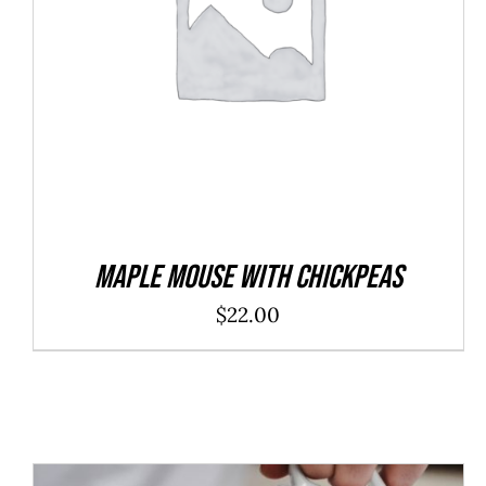
AFEGEIX A LA CISTELLA
/
DETALLS
Maple Mouse With Chickpeas
$
22.00