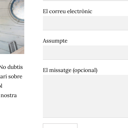
El correu electrònic
Assumpte
 No dubtis
El missatge (opcional)
ari sobre
l
 nostra