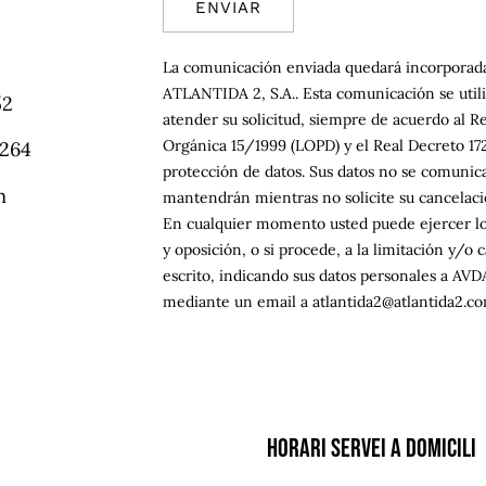
La comunicación enviada quedará incorporada
ATLANTIDA 2, S.A.. Esta comunicación se utili
52
atender su solicitud, siempre de acuerdo al 
Orgánica 15/1999 (LOPD) y el Real Decreto 17
 264
protección de datos. Sus datos no se comunica
m
mantendrán mientras no solicite su cancelaci
En cualquier momento usted puede ejercer los
y oposición, o si procede, a la limitación y/
escrito, indicando sus datos personales a AVD
mediante un email a atlantida2@atlantida2.co
Horari Servei a domicili