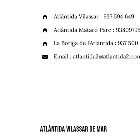
Atlàntida Vilassar : 937 594 649
Atlàntida Mataró Parc : 9380979
La Botiga de l’Atlàntida : 937 500
Email :
atlantida2@atlantida2.co
Atlàntida Vilassar de Mar