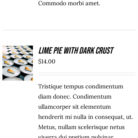
Commodo morbi amet.
Lime Pie With Dark Crust
AFEGEIX
A LA
$
14.00
CISTELLA
/
DETALLS
Tristique tempus condimentum
diam donec. Condimentum
ullamcorper sit elementum
hendrerit mi nulla in consequat, ut.
Metus, nullam scelerisque netus
viverra dui pretium pulvinar.